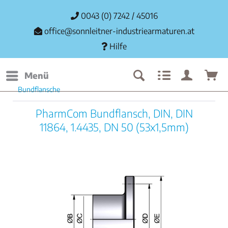
0043 (0) 7242 / 45016
office@sonnleitner-industriearmaturen.at
Hilfe
Menü
Bundflansche
PharmCom Bundflansch, DIN, DIN
11864, 1.4435, DN 50 (53x1,5mm)