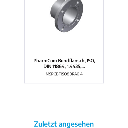
PharmCom Bundflansch, ISO,
Ph
DIN 11864, 1.4435,...
MSPCBFISO80RA0.4
Zuletzt angesehen