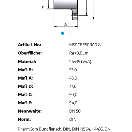
Artikel-Nr.:
MSPCBF50RA0.8
Oberfläche:
Ra<0,8μm
Material:
1.4435 (V4A)
Maß B:
53,0
Maß A:
45,0
Maß D:
77,0
Maß C:
50,0
Maß E:
94,0
Nennweite:
DN 50
Norm:
DIN
PharmCom Bundflansch, DIN, DIN 11864, 1.4435, DN